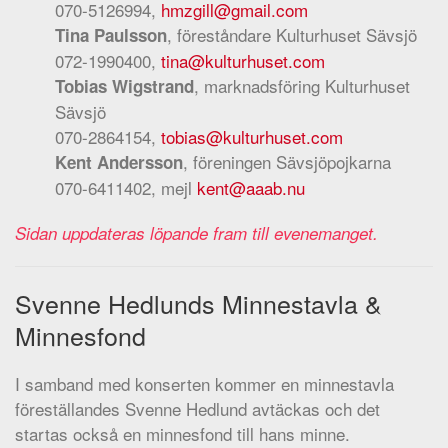
070-5126994,
hmzgill@gmail.com
, föreståndare Kulturhuset Sävsjö
Tina Paulsson
072-1990400,
tina@kulturhuset.com
, marknadsföring Kulturhuset
Tobias Wigstrand
Sävsjö
070-2864154,
tobias@kulturhuset.com
, föreningen Sävsjöpojkarna
Kent Andersson
070-6411402, mejl
kent@aaab.nu
Sidan uppdateras löpande fram till evenemanget.
Svenne Hedlunds Minnestavla &
Minnesfond
I samband med konserten kommer en minnestavla
föreställandes Svenne Hedlund avtäckas och det
startas också en minnesfond till hans minne.