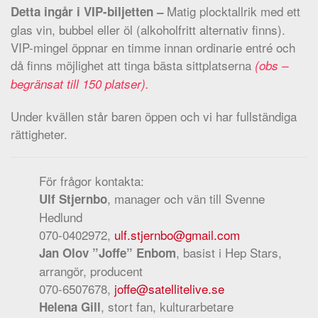
Matig plocktallrik med ett
Detta ingår i VIP-biljetten –
glas vin, bubbel eller öl (alkoholfritt alternativ finns).
VIP-mingel öppnar en timme innan ordinarie entré och
då finns möjlighet att tinga bästa sittplatserna
(obs –
begränsat till 150 platser).
Under kvällen står baren öppen och vi har fullständiga
rättigheter.
För frågor kontakta:
, manager och vän till Svenne
Ulf Stjernbo
Hedlund
070-0402972,
ulf.stjernbo@gmail.com
, basist i Hep Stars,
Jan Olov ”Joffe” Enbom
arrangör, producent
070-6507678,
joffe@satellitelive.se
, stort fan, kulturarbetare
Helena Gill