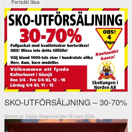
Fortsätt läsa
SKO-UTFÖRSÄLJNING – 30-70%
Skrivet av
Tobias Wigstrand
den
18 mars 2024
.