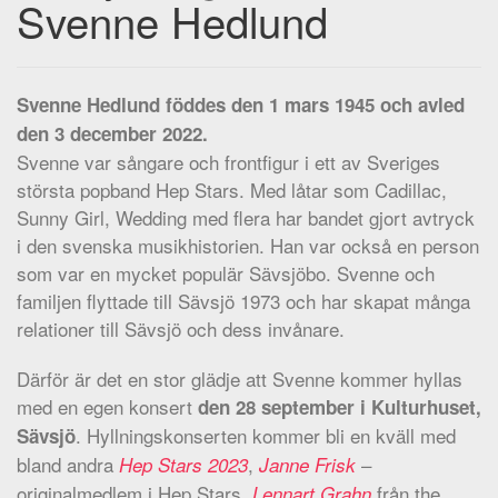
Svenne Hedlund
Svenne Hedlund föddes den 1 mars 1945 och avled
den 3 december 2022.
Svenne var sångare och frontfigur i ett av Sveriges
största popband Hep Stars. Med låtar som Cadillac,
Sunny Girl, Wedding med flera har bandet gjort avtryck
i den svenska musikhistorien. Han var också en person
som var en mycket populär Sävsjöbo. Svenne och
familjen flyttade till Sävsjö 1973 och har skapat många
relationer till Sävsjö och dess invånare.
Därför är det en stor glädje att Svenne kommer hyllas
med en egen konsert
den 28 september i Kulturhuset,
. Hyllningskonserten kommer bli en kväll med
Sävsjö
bland andra
,
–
Hep Stars 2023
Janne Frisk
originalmedlem i Hep Stars,
från the
Lennart Grahn