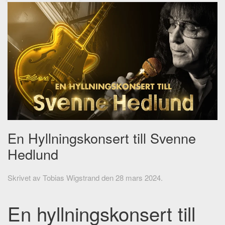
En Hyllningskonsert till Svenne
Hedlund
Skrivet av
Tobias Wigstrand
den
28 mars 2024
.
En hyllningskonsert till