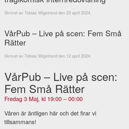
Skrivet av
Tobias Wigstrand
den
23 april 2024
.
VårPub – Live på scen: Fem Små
Rätter
Skrivet av
Tobias Wigstrand
den
12 april 2024
.
VårPub – Live på scen:
Fem Små Rätter
Fredag 3 Maj, kl 19:00 – 00:00
Våren är äntligen här och det firar vi
tillsammans!