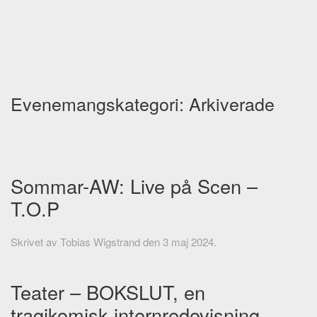
Skip to main content
Evenemangskategori:
Arkiverade
Sommar-AW: Live på Scen –
T.O.P
Skrivet av
Tobias Wigstrand
den
3 maj 2024
.
Teater – BOKSLUT, en
tragikomisk internredovisning