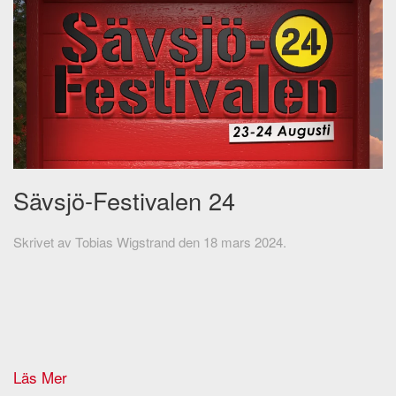
Sävsjö-Festivalen 24
Skrivet av
Tobias Wigstrand
den
18 mars 2024
.
Läs Mer