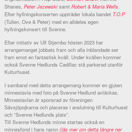
Shanes,
samt
.
Peter Jezewski
Robert & Maria Wells
Efter hyllningskonserten uppträder lokala bandet
T.O.P
(Tullen, Ove & Peter) med en alldeles egen
hyllningskonsert till Svenne.
Efter initiativ av Ulf Stjernbo hösten 2023 har
arrangemanget jobbats fram och alla inblandade ser
fram emot en fantastisk kväll. Under kvällen kommer
också Svenne Hedlunds Cadillac stå parkerad utanför
Kulturhuset.
I samband med detta arrangemang kommer en gjuten
minnestavla med foto på Svenne Hedlund avtäckas.
Minnestavlan är sponsrad av föreningen
Sävsjöpojkarna och placeras i anslutning till Kulturhuset
och ”Svenne Hedlunds plats”.
Till Svenne Hedlunds minne startas också en
minnesfond i hans namn
(läs mer om detta längre ner