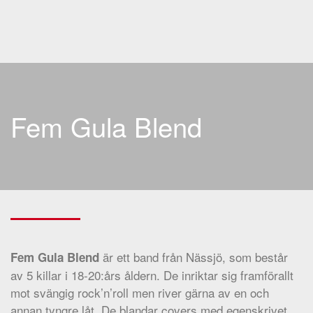
Skip to main content
Fem Gula Blend
är ett band från Nässjö, som består
Fem Gula Blend
av 5 killar i 18-20:års åldern. De inriktar sig framförallt
mot svängig rock’n’roll men river gärna av en och
annan tyngre låt. De blandar covers med egenskrivet,