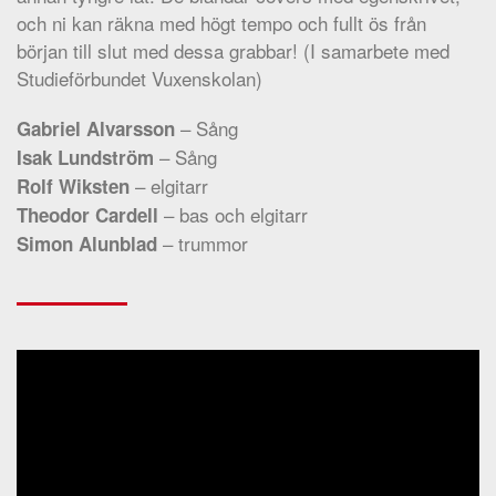
och ni kan räkna med högt tempo och fullt ös från
början till slut med dessa grabbar! (I samarbete med
Studieförbundet Vuxenskolan)
– Sång
Gabriel Alvarsson
– Sång
Isak Lundström
– elgitarr
Rolf Wiksten
– bas och elgitarr
Theodor Cardell
– trummor
Simon Alunblad