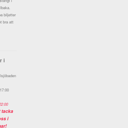
stängt i
llbaka.
 biljetter
t bra att
r i
llsjöbaden
 17:00
22:00
t tacka
ss i
ar!