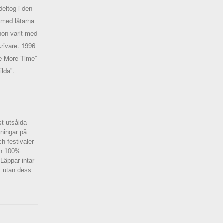
eltog i den
 med låtarna
 hon varit med
krivare. 1996
ne More Time”
lda”.
st utsålda
lningar på
h festivaler
 en 100%
Läppar intar
t utan dess