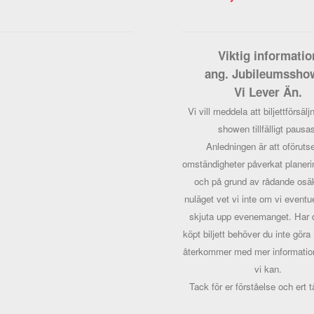
Viktig informatio
ang. Jubileumssho
Vi Lever Än.
Vi vill meddela att biljettförsäljn
showen tillfälligt pausa
Anledningen är att oföruts
omständigheter påverkat planeri
och på grund av rådande osäk
nuläget vet vi inte om vi eventu
skjuta upp evenemanget.
Har 
köpt biljett behöver du inte göra
återkommer med mer informatio
vi kan.
Tack för er förståelse och ert 