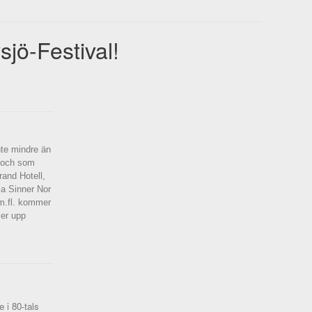
sjö-Festival!
nte mindre än
 och som
rand Hotell,
 a Sinner Nor
 m.fl. kommer
ser upp
 i 80-tals