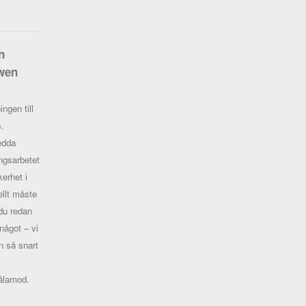
n
wen
ingen till
s.
edda
ngsarbetet
erhet i
ellt måste
du redan
 något – vi
n så snart
tålamod.