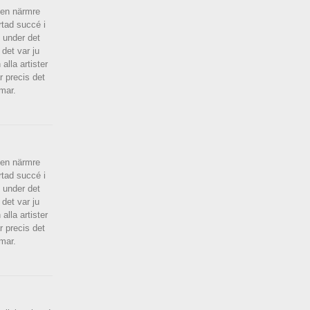
gen närmre
rtad succé i
n under det
det var ju
alla artister
 precis det
mar.
gen närmre
rtad succé i
n under det
det var ju
alla artister
 precis det
mar.