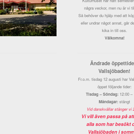
Kulturhuset har haft semester
några veckor, men nu är vi ti
Så behöver du hjälp med att köpa
eller undrar något annat, går de
kika in till oss.
Välkomna!
Ändrade öppettide
Vallsjöbaden!
Fr.o.m. tisdag 12 augusti har Va
öppet följande tider:
Tisdag – Söndag:
12:00 –
Måndagar:
stängt
Vid danskvällar stänger vi 
Vi vill även passa på at
alla som har besökt o
Vallsjöbaden i somm