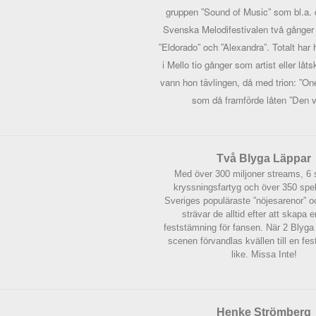
gruppen ”Sound of Music” som bl.a. d
Svenska Melodifestivalen två gånger
”Eldorado” och ”Alexandra”.
Totalt har
i Mello tio gånger som artist eller låts
vann hon tävlingen, då med trion: ”O
som då framförde låten ”Den vi
Två Blyga Läppar
Med över 300 miljoner streams, 6 
kryssningsfartyg och över 350 spe
Sveriges populäraste ”nöjesarenor” oc
strävar de alltid efter att skapa
feststämning för fansen.
När 2 Blyga 
scenen förvandlas kvällen till en fes
like. Missa Inte!
Henke Strömberg