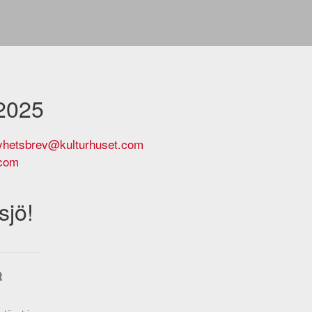
 2025
yhetsbrev@kulturhuset.com
.com
sjö!
t