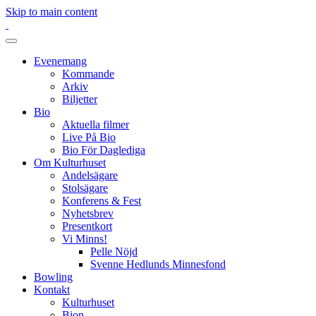
Skip to main content
Evenemang
Kommande
Arkiv
Biljetter
Bio
Aktuella filmer
Live På Bio
Bio För Daglediga
Om Kulturhuset
Andelsägare
Stolsägare
Konferens & Fest
Nyhetsbrev
Presentkort
Vi Minns!
Pelle Nöjd
Svenne Hedlunds Minnesfond
Bowling
Kontakt
Kulturhuset
Bion