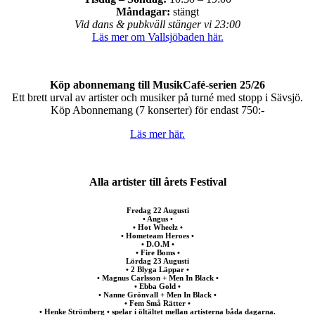
Måndagar:
stängt
Vid dans & pubkväll stänger vi 23:00
Läs mer om Vallsjöbaden här.
Köp abonnemang till MusikCafé-serien 25/26
Ett brett urval av artister och musiker på turné med stopp i Sävsjö.
Köp Abonnemang (7 konserter) för endast 750:-
Läs mer här.
Alla artister till årets Festival
Fredag 22 Augusti
• Angus •
• Hot Wheelz •
• Hometeam Heroes •
• D.O.M •
• Fire Boms •
Lördag 23 Augusti
• 2 Blyga Läppar •
• Magnus Carlsson + Men In Black •
• Ebba Gold •
• Nanne Grönvall + Men In Black •
• Fem Små Rätter •
• Henke Strömberg • spelar i öltältet mellan artisterna båda dagarna.