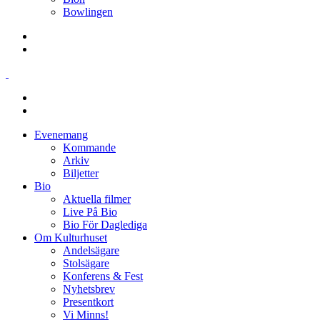
Bowlingen
Evenemang
Kommande
Arkiv
Biljetter
Bio
Aktuella filmer
Live På Bio
Bio För Daglediga
Om Kulturhuset
Andelsägare
Stolsägare
Konferens & Fest
Nyhetsbrev
Presentkort
Vi Minns!