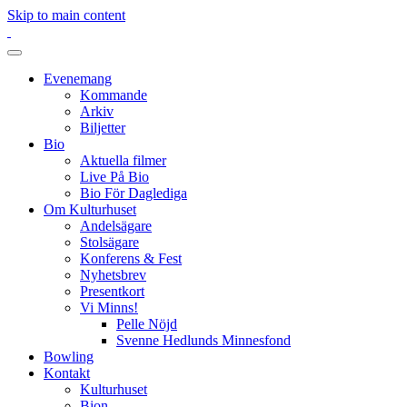
Skip to main content
Evenemang
Kommande
Arkiv
Biljetter
Bio
Aktuella filmer
Live På Bio
Bio För Daglediga
Om Kulturhuset
Andelsägare
Stolsägare
Konferens & Fest
Nyhetsbrev
Presentkort
Vi Minns!
Pelle Nöjd
Svenne Hedlunds Minnesfond
Bowling
Kontakt
Kulturhuset
Bion