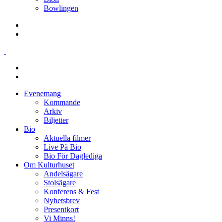
Bowlingen
Evenemang
Kommande
Arkiv
Biljetter
Bio
Aktuella filmer
Live På Bio
Bio För Daglediga
Om Kulturhuset
Andelsägare
Stolsägare
Konferens & Fest
Nyhetsbrev
Presentkort
Vi Minns!