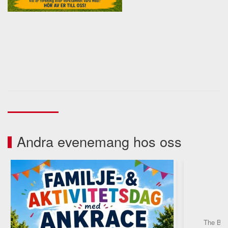
Andra evenemang hos oss
F
The Bopp