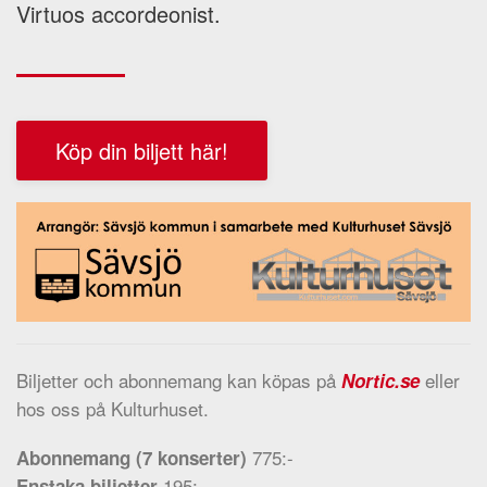
Virtuos accordeonist.
Köp din biljett här!
Biljetter och abonnemang kan köpas på
eller
Nortic.se
hos oss på Kulturhuset.
775:-
Abonnemang (7 konserter)
195:-,
Enstaka biljetter