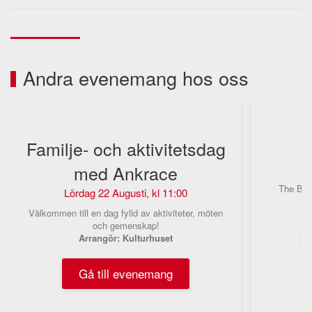
Andra evenemang hos oss
Familje- och aktivitetsdag
med Ankrace
F
The Bopp
Lördag 22 Augusti, kl 11:00
Välkommen till en dag fylld av aktiviteter, möten
och gemenskap!
Arrangör: Kulturhuset
Gå till evenemang