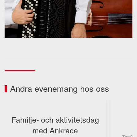
Andra evenemang hos oss
Familje- och aktivitetsdag
med Ankrace
F
The Bopp