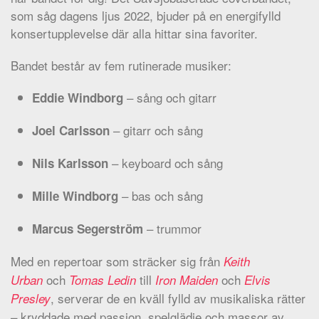
som såg dagens ljus 2022, bjuder på en energifylld
konsertupplevelse där alla hittar sina favoriter.
Bandet består av fem rutinerade musiker:
– sång och gitarr
Eddie Windborg
– gitarr och sång
Joel Carlsson
– keyboard och sång
Nils Karlsson
– bas och sång
Mille Windborg
– trummor
Marcus Segerström
Med en repertoar som sträcker sig från
Keith
och
till
och
Urban
Tomas Ledin
Iron Maiden
Elvis
, serverar de en kväll fylld av musikaliska rätter
Presley
– kryddade med passion, spelglädje och massor av