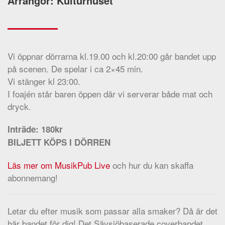
Arrangör: Kulturhuset
Vi öppnar dörrarna kl.19.00 och kl.20:00 går bandet upp
på scenen. De spelar i ca 2×45 min.
Vi stänger kl 23:00.
I foajén står baren öppen där vi serverar både mat och
dryck.
Inträde: 180kr
BILJETT KÖPS I DÖRREN
Läs mer om MusikPub Live
och hur du kan skaffa
abonnemang!
Letar du efter musik som passar alla smaker? Då är det
här bandet för dig! Det Sävsjöbaserade coverbandet,