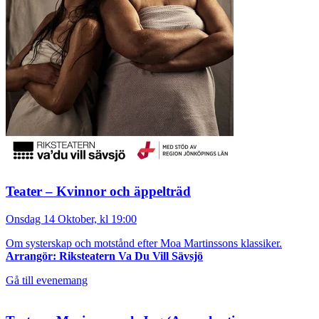
Teater – Kvinnor och äppelträd
Onsdag 14 Oktober, kl 19:00
Om systerskap och motstånd efter Moa Martinssons klassiker.
Arrangör: Riksteatern Va Du Vill Sävsjö
Gå till evenemang