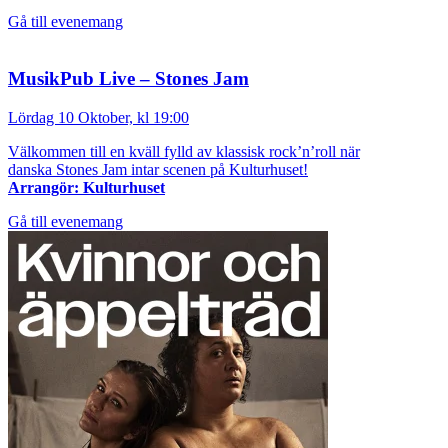
Gå till evenemang
MusikPub Live – Stones Jam
Lördag 10 Oktober, kl 19:00
Välkommen till en kväll fylld av klassisk rock’n’roll när
danska Stones Jam intar scenen på Kulturhuset!
Arrangör: Kulturhuset
Gå till evenemang