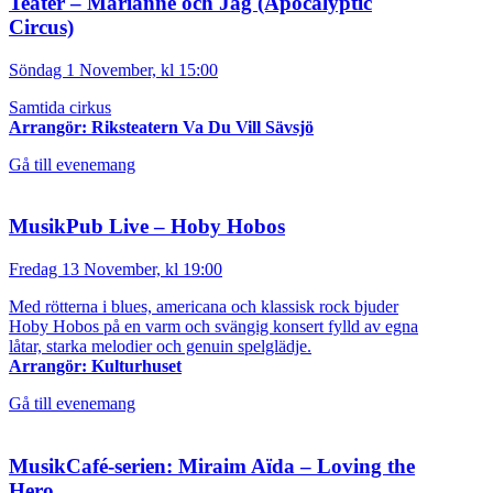
Teater – Marianne och Jag (Apocalyptic
Circus)
Söndag 1 November, kl 15:00
Samtida cirkus
Arrangör: Riksteatern Va Du Vill Sävsjö
Gå till evenemang
MusikPub Live – Hoby Hobos
Fredag 13 November, kl 19:00
Med rötterna i blues, americana och klassisk rock bjuder
Hoby Hobos på en varm och svängig konsert fylld av egna
låtar, starka melodier och genuin spelglädje.
Arrangör: Kulturhuset
Gå till evenemang
MusikCafé-serien: Miraim Aïda – Loving the
Hero