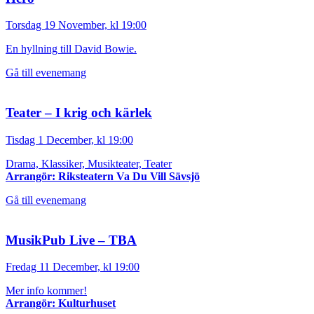
Torsdag 19 November, kl 19:00
En hyllning till David Bowie.
Gå till evenemang
Teater – I krig och kärlek
Tisdag 1 December, kl 19:00
Drama, Klassiker, Musikteater, Teater
Arrangör: Riksteatern Va Du Vill Sävsjö
Gå till evenemang
MusikPub Live – TBA
Fredag 11 December, kl 19:00
Mer info kommer!
Arrangör: Kulturhuset