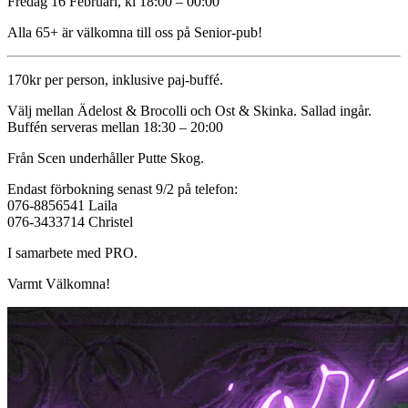
Fredag 16 Februari, kl 18:00 – 00:00
Alla 65+ är välkomna till oss på Senior-pub!
170kr per person, inklusive paj-buffé.
Välj mellan Ädelost & Brocolli och Ost & Skinka. Sallad ingår.
Buffén serveras mellan 18:30 – 20:00
Från Scen underhåller Putte Skog.
Endast förbokning senast 9/2 på telefon:
076-8856541 Laila
076-3433714 Christel
I samarbete med PRO.
Varmt Välkomna!