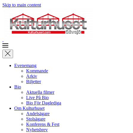
Skip to main content
Evenemang
Kommande
Arkiv
Biljetter
Bio
Aktuella filmer
Live På Bio
Bio För Daglediga
Om Kulturhuset
Andelsägare
Stolsägare
Konferens & Fest
Nyhetsbrev