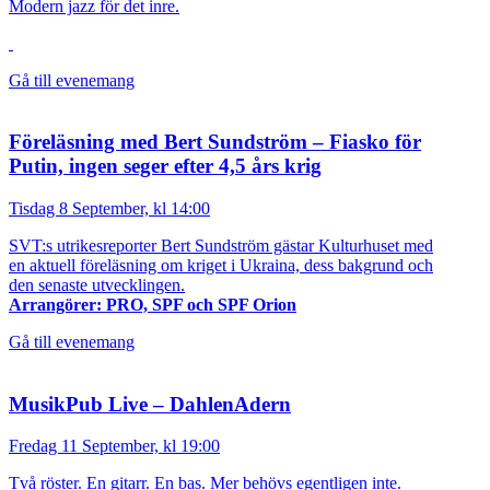
Modern jazz för det inre.
Gå till evenemang
Föreläsning med Bert Sundström – Fiasko för
Putin, ingen seger efter 4,5 års krig
Tisdag 8 September, kl 14:00
SVT:s utrikesreporter Bert Sundström gästar Kulturhuset med
en aktuell föreläsning om kriget i Ukraina, dess bakgrund och
den senaste utvecklingen.
Arrangörer: PRO, SPF och SPF Orion
Gå till evenemang
MusikPub Live – DahlenAdern
Fredag 11 September, kl 19:00
Två röster. En gitarr. En bas. Mer behövs egentligen inte.