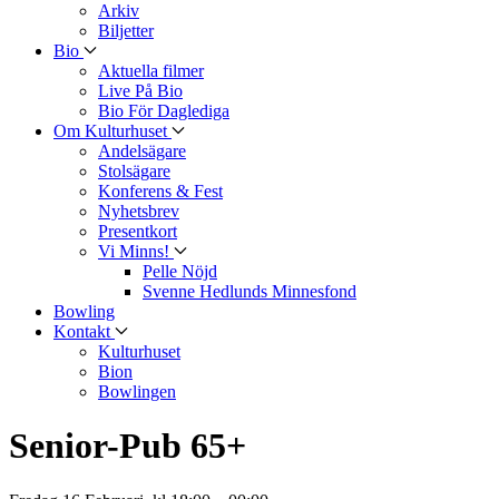
Arkiv
Biljetter
Bio
Aktuella filmer
Live På Bio
Bio För Daglediga
Om Kulturhuset
Andelsägare
Stolsägare
Konferens & Fest
Nyhetsbrev
Presentkort
Vi Minns!
Pelle Nöjd
Svenne Hedlunds Minnesfond
Bowling
Kontakt
Kulturhuset
Bion
Bowlingen
Senior-Pub 65+