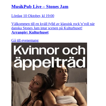
MusikPub Live – Stones Jam
Lördag 10 Oktober, kl 19:00
Välkommen till en kväll fylld av klassisk rock’n’roll när
danska Stones Jam intar scenen på Kulturhuset!
Arrangör: Kulturhuset
Gå till evenemang