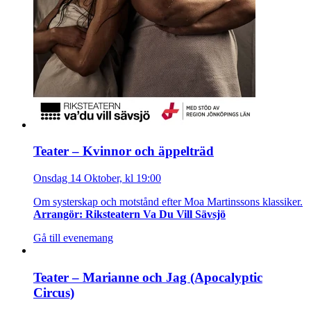
Teater – Kvinnor och äppelträd
Onsdag 14 Oktober, kl 19:00
Om systerskap och motstånd efter Moa Martinssons klassiker.
Arrangör: Riksteatern Va Du Vill Sävsjö
Gå till evenemang
Teater – Marianne och Jag (Apocalyptic
Circus)