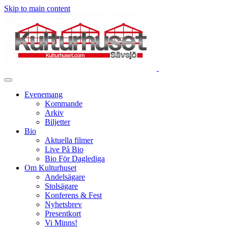
Skip to main content
Evenemang
Kommande
Arkiv
Biljetter
Bio
Aktuella filmer
Live På Bio
Bio För Daglediga
Om Kulturhuset
Andelsägare
Stolsägare
Konferens & Fest
Nyhetsbrev
Presentkort
Vi Minns!