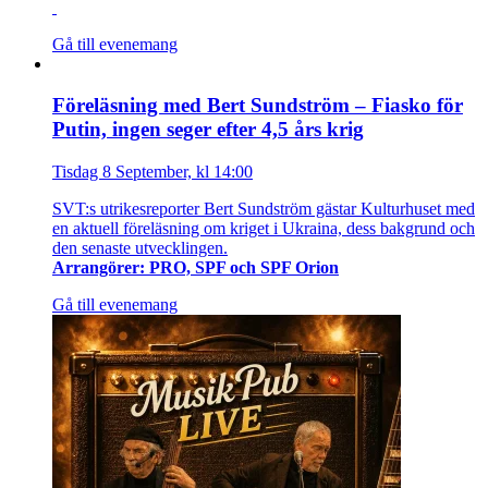
Gå till evenemang
Föreläsning med Bert Sundström – Fiasko för
Putin, ingen seger efter 4,5 års krig
Tisdag 8 September, kl 14:00
SVT:s utrikesreporter Bert Sundström gästar Kulturhuset med
en aktuell föreläsning om kriget i Ukraina, dess bakgrund och
den senaste utvecklingen.
Arrangörer: PRO, SPF och SPF Orion
Gå till evenemang