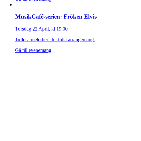
MusikCafé-serien: Fröken Elvis
Torsdag 22 April, kl 19:00
Tidlösa melodier i lekfulla arrangemang.
Gå till evenemang