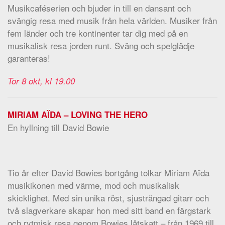
Musikcaféserien och bjuder in till en dansant och
svängig resa med musik från hela världen. Musiker från
fem länder och tre kontinenter tar dig med på en
musikalisk resa jorden runt. Sväng och spelglädje
garanteras!
Tor 8 okt, kl 19.00
MIRIAM AÏDA – LOVING THE HERO
En hyllning till David Bowie
Tio år efter David Bowies bortgång tolkar Miriam Aïda
musikikonen med värme, mod och musikalisk
skicklighet. Med sin unika röst, sjusträngad gitarr och
två slagverkare skapar hon med sitt band en färgstark
och rytmisk resa genom Bowies låtskatt – från 1969 till