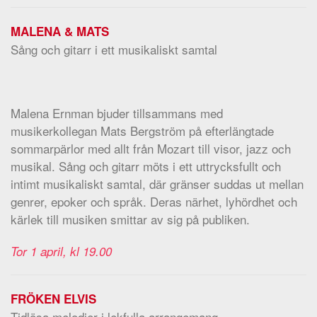
MALENA & MATS
Sång och gitarr i ett musikaliskt samtal
Malena Ernman bjuder tillsammans med
musikerkollegan Mats Bergström på efterlängtade
sommarpärlor med allt från Mozart till visor, jazz och
musikal. Sång och gitarr möts i ett uttrycksfullt och
intimt musikaliskt samtal, där gränser suddas ut mellan
genrer, epoker och språk. Deras närhet, lyhördhet och
kärlek till musiken smittar av sig på publiken.
Tor 1 april, kl 19.00
FRÖKEN ELVIS
Tidlösa melodier i lekfulla arrangemang